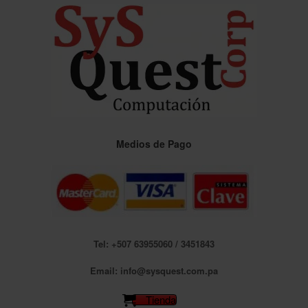
Saltar
al
contenido
Medios de Pago
Tel: +507 63955060 / 3451843
Email: info@sysquest.com.pa
Tienda