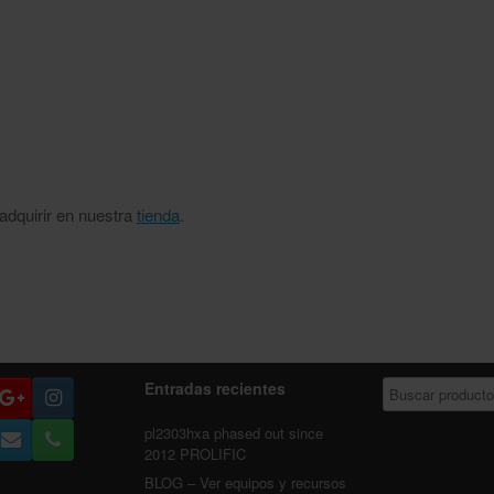
adquirir en nuestra
tienda
.
Entradas recientes
pl2303hxa phased out since
2012 PROLIFIC
BLOG – Ver equipos y recursos