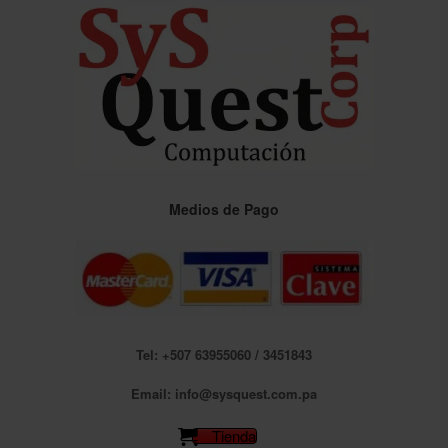
Saltar
al
contenido
Medios de Pago
Tel: +507 63955060 / 3451843
Email: info@sysquest.com.pa
Tienda