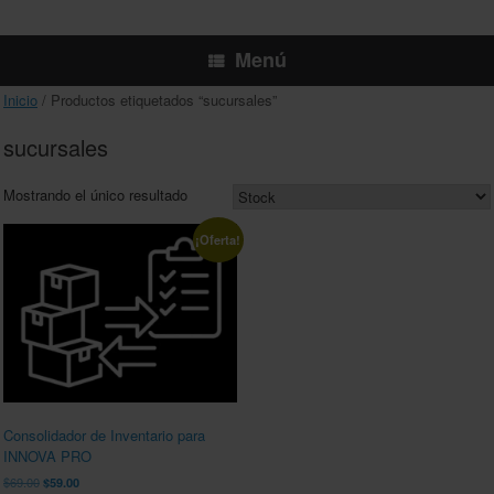
Menú
Inicio
/ Productos etiquetados “sucursales”
sucursales
Mostrando el único resultado
¡Oferta!
Consolidador de Inventario para
INNOVA PRO
El
El
$
69.00
$
59.00