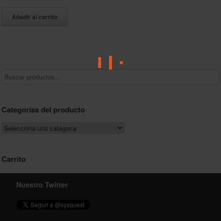
precio
precio
original
actual
Añadir al carrito
era:
es:
$69.00.
$59.00.
Categorías del producto
Carrito
Nuestro Twitter