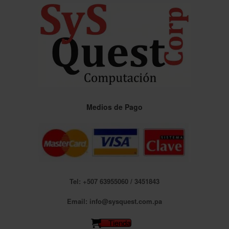
Saltar
al
contenido
Medios de Pago
Tel: +507 63955060 / 3451843
Email: info@sysquest.com.pa
Tienda