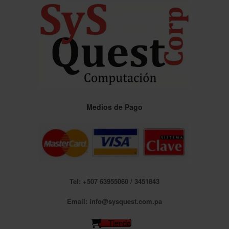
Saltar
al
contenido
Medios de Pago
Tel: +507 63955060 / 3451843
Email: info@sysquest.com.pa
Tienda