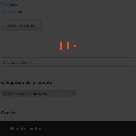
Vehículos
El
El
$
75.00
$
55.00
precio
precio
original
actual
Añadir al carrito
era:
es:
$75.00.
$55.00.
Categorías del producto
Carrito
Nuestro Twitter