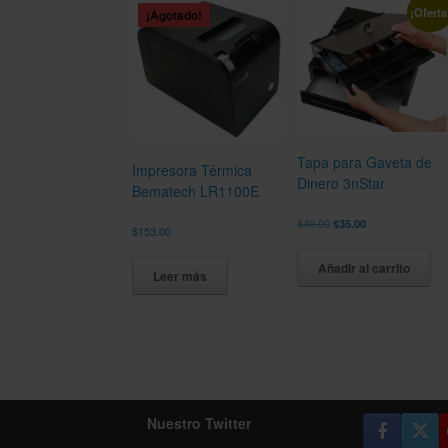
¡Oferta
¡Agotado!
Tapa para Gaveta de
Impresora Térmica
Dinero 3nStar
Bematech LR1100E
El
El
$
40.00
$
35.00
$
153.00
precio
precio
original
actual
Añadir al carrito
era:
es:
Leer más
$40.00.
$35.00.
Nuestro Twitter