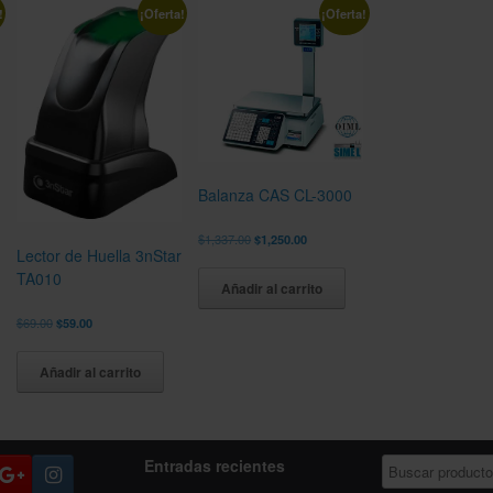
!
¡Oferta!
¡Oferta!
Balanza CAS CL-3000
El
El
$
1,337.00
$
1,250.00
Lector de Huella 3nStar
precio
precio
original
actual
TA010
Añadir al carrito
era:
es:
$1,337.00.
$1,250.00.
El
El
$
69.00
$
59.00
precio
precio
original
actual
Añadir al carrito
era:
es:
$69.00.
$59.00.
Entradas recientes