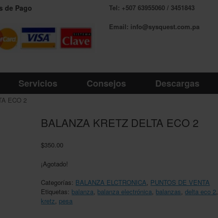
s de Pago
Tel: +507 63955060 / 3451843
Email: info@sysquest.com.pa
Servicios
Consejos
Descargas
TA ECO 2
BALANZA KRETZ DELTA ECO 2
$
350.00
¡Agotado!
Categorías:
BALANZA ELCTRONICA
,
PUNTOS DE VENTA
Etiquetas:
balanza
,
balanza electrónica
,
balanzas
,
delta eco 2
kretz
,
pesa