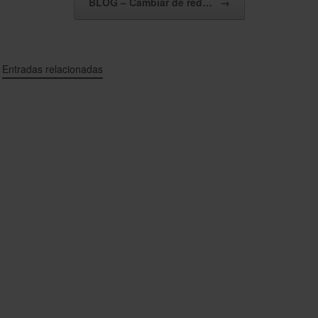
BLOG – Cambiar de red…
→
Entradas relacionadas