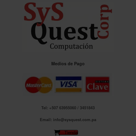
Saltar
al
contenido
Medios de Pago
Tel: +507 63955060 / 3451843
Email: info@sysquest.com.pa
Tienda