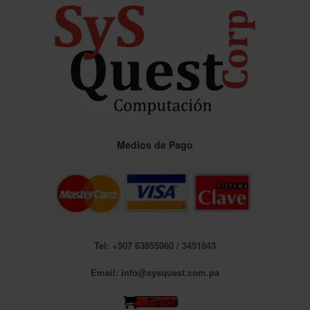
Saltar
al
contenido
Medios de Pago
Tel: +507 63955060 / 3451843
Email: info@sysquest.com.pa
Tienda